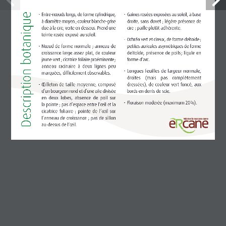
Qui sommes-nous ?
Nos variétés
Accès sucreries
Actualités
Documentation
Contact
Création variétale