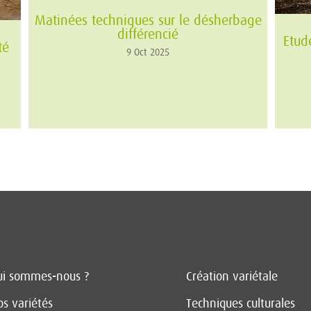
Matinées techniques sur le désherbage
différencié
Etud
té
9 Oct 2025
ui sommes-nous ?
Création variétale
s variétés
Techniques culturales