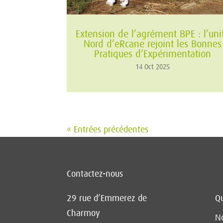
Extension de l’agrément BPE : l’uni
Nord d’eRcane rejoint les Bonnes
Pratiques d’Expérimentation
14 Oct 2025
« Entrées précédentes
Contactez-nous
29 rue d’Emmerez de
Q
Charmoy
No